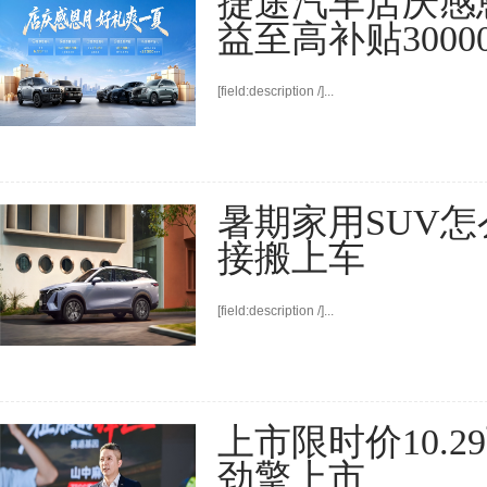
捷途汽车店庆感
益至高补贴3000
[field:description /]...
暑期家用SUV怎
接搬上车
[field:description /]...
上市限时价10.
劲擎上市