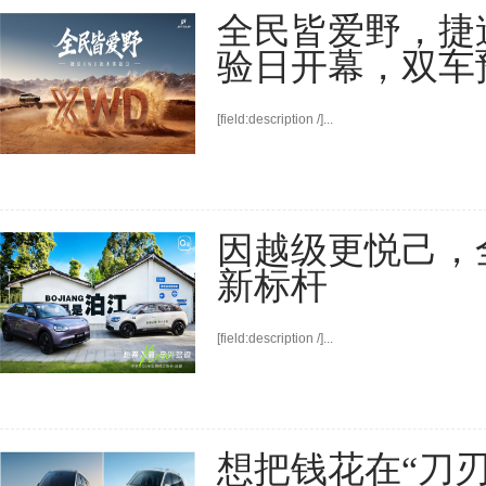
全民皆爱野，捷
验日开幕，双车
[field:description /]...
因越级更悦己，全
新标杆
[field:description /]...
想把钱花在“刀