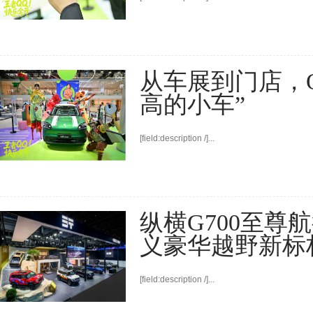
从车展到门店，
高的小车”
[field:description /]...
纵横G700至尊
义豪华越野新标
[field:description /]...