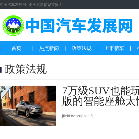
中国汽车发展网 更全更新信息实报！
首页
热点新闻
政策法规
上市新车
政策法规
7万级SUV也能
版的智能座舱太
[field:description /]...