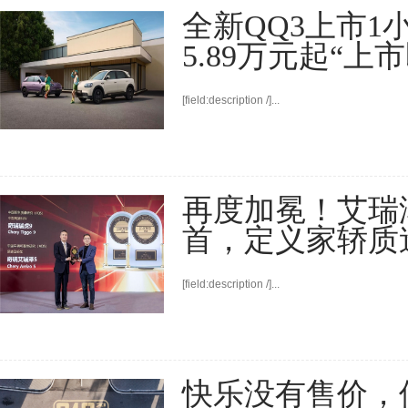
全新QQ3上市1小
5.89万元起“上
[field:description /]...
再度加冕！艾瑞泽5斩
首，定义家轿质
[field:description /]...
快乐没有售价，但