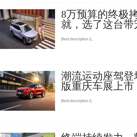
8万预算的终极
就，选了这台带
[field:description /]...
潮流运动座驾登
版重庆车展上市，
[field:description /]...