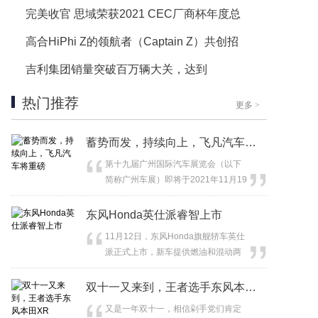
完美收官 思域荣获2021 CEC厂商杯年度总
高合HiPhi Z的领航者（Captain Z）共创招
吉利集团销量突破百万辆大关，达到
热门推荐
更多
>
蓄势而发，持续向上，飞凡汽车将重磅
第十九届广州国际汽车展览会（以下
简称广州车展）即将于2021年11月19
日正式拉...
东风Honda英仕派睿智上市
11月12日，东风Honda旗舰轿车英仕
派正式上市，新车提供燃油和混动两
种动力选择...
双十一又来到，王者选手东风本田XR
又是一年双十一，相信剁手党们肯定