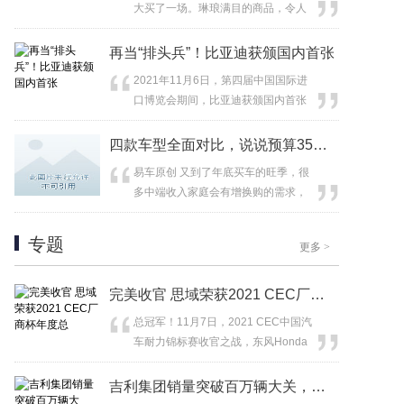
大买了一场。琳琅满目的商品，令人
心动的...
再当“排头兵”！比亚迪获颁国内首张
2021年11月6日，第四届中国国际进
口博览会期间，比亚迪获颁国内首张
SGS承诺碳...
四款车型全面对比，说说预算35万元落
易车原创 又到了年底买车的旺季，很
多中端收入家庭会有增换购的需求，
而增...
专题
更多
>
完美收官 思域荣获2021 CEC厂商杯年度总
总冠军！11月7日，2021 CEC中国汽
车耐力锦标赛收官之战，东风Honda
Racing Team（简...
吉利集团销量突破百万辆大关，达到