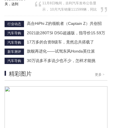
11月8日晚间，吉利汽车发布公告显
示， 10月汽车销量111599辆，同比
减少20%，环比...
高合HiPhi Z的领航者（Captain Z）共创招
行业动态
2021款280TSI DSG超越版，指导价15.59万
汽车导购
17万多的合资B级车，竟然总共搭载了
汽车导购
旗舰再进化——试驾东风Honda英仕派
新车测评
30万说多不多说少也不少，怎样才能挑
汽车导购
精彩图片
更多
>