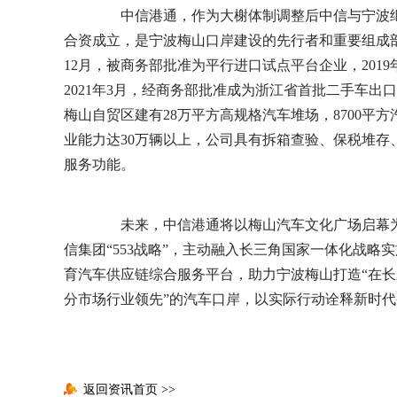
中信港通，作为大榭体制调整后中信与宁波继
合资成立，是宁波梅山口岸建设的先行者和重要组成部
12月，被商务部批准为平行进口试点平台企业，201
2021年3月，经商务部批准成为浙江省首批二手车
梅山自贸区建有28万平方高规格汽车堆场，8700平
业能力达30万辆以上，公司具有拆箱查验、保税堆
服务功能。
未来，中信港通将以梅山汽车文化广场启幕为
信集团“553战略”，主动融入长三角国家一体化战略
育汽车供应链综合服务平台，助力宁波梅山打造“在
分市场行业领先”的汽车口岸，以实际行动诠释新时
返回资讯首页
>>